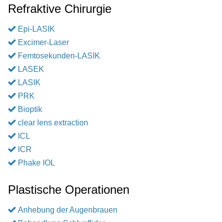
Refraktive Chirurgie
Epi-LASIK
Excimer-Laser
Femtosekunden-LASIK
LASEK
LASIK
PRK
Bioptik
clear lens extraction
ICL
ICR
Phake IOL
Plastische Operationen
Anhebung der Augenbrauen