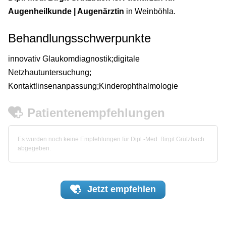
Augenheilkunde | Augenärztin
in Weinböhla.
Behandlungsschwerpunkte
innovativ Glaukomdiagnostik;digitale
Netzhautuntersuchung;
Kontaktlinsenanpassung;Kinderophthalmologie
Patientenempfehlungen
Es wurden noch keine Empfehlungen für Dipl.-Med. Birgit Grützbach
abgegeben.
Jetzt
empfehlen