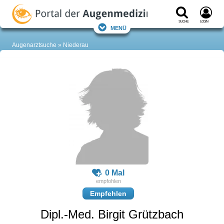
Suche
Login
Menü
Augenarztsuche
Niederau
0 Mal
Empfehlen
Dipl.-Med. Birgit Grützbach