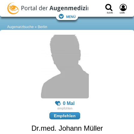
Suche
Login
Menü
Augenarztsuche
Berlin
0 Mal
Empfehlen
Dr.med. Johann Müller