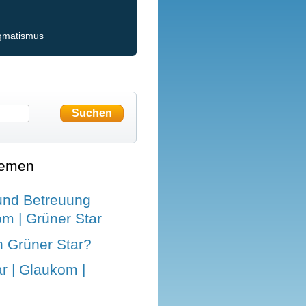
igmatismus
hemen
und Betreuung
m | Grüner Star
n Grüner Star?
r | Glaukom |