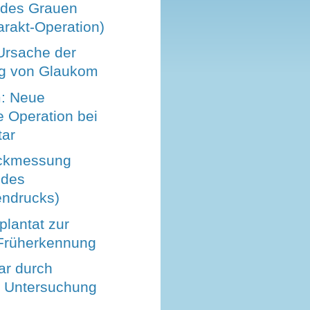
 des Grauen
arakt-Operation)
Ursache der
g von Glaukom
: Neue
 Operation bei
ar
ckmessung
 des
ndrucks)
lantat zur
Früherkennung
ar durch
e Untersuchung