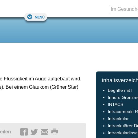
Menü
e Flüssigkeit im Auge aufgebaut wird.
Inhaltsverzeic
e). Bei einem Glaukom (Grüner Star)
Begriffe mit I
Innere Grenz
INTACS
Intracorneale 
Intraokular
Intraokulärer D
eilen
Intraokularlinse