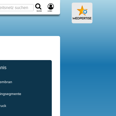
Suche
Login
hnis
membran
Ringsegmente
ruck