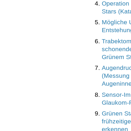
Operation
Stars (Kat
Mögliche 
Entstehun
Trabektom
schonende
Grünem St
Augendru
(Messung
Augeninne
Sensor-Imp
Glaukom-
Grünen St
frühzeitig
erkennen