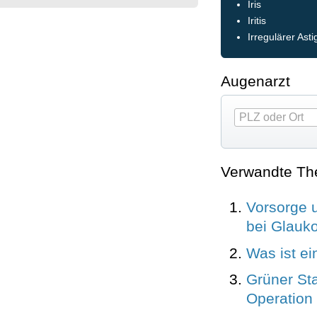
Iris
Iritis
Irregulärer Ast
Augenarzt
Verwandte T
Vorsorge 
bei Glauko
Was ist ei
Grüner Sta
Operation