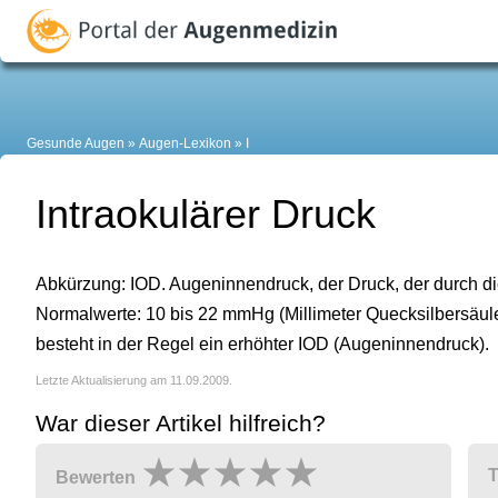
Gesunde Augen
Augen-Lexikon
I
Intraokulärer Druck
Abkürzung: IOD. Augeninnendruck, der Druck, der durch di
Normalwerte: 10 bis 22 mmHg (Millimeter Quecksilbersäul
besteht in der Regel ein erhöhter IOD (Augeninnendruck).
Letzte Aktualisierung am 11.09.2009.
War dieser Artikel hilfreich?
T
Bewerten