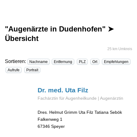
"Augenärzte in Dudenhofen" ➤
Übersicht
25 km Umkreis
Sortieren:
Nachname
Entfernung
PLZ
Ort
Empfehlungen
Aufrufe
Portrait
Dr. med. Uta
Filz
Fachärztin für Augenheilkunde | Augenärztin
Dres. Helmut Grimm Uta Filz Tatiana Sebök
Falkenweg 1
67346
Speyer