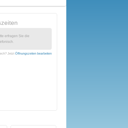
zeiten
itte erfragen Sie die
efonisch.
zech?
Jetzt
Öffnungszeiten bearbeiten