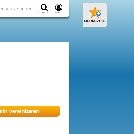
Suche
Login
min
vereinbaren