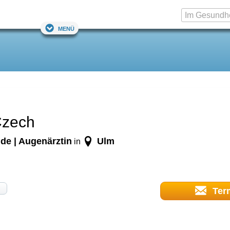
Menü
Czech
de | Augenärztin
Ulm
in
Ter