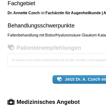
Fachgebiet
Dr. Annette Czech
ist
Fachärztin für Augenheilkunde | 
Behandlungsschwerpunkte
Faltenbehandlung mit Botox/Hyaluronsäure Glaukom Kata
Patientenempfehlungen
Es wurden noch keine Empfehlungen für Dr.med. Annette Czech abgege
Jetzt
Dr. A. Czech
em
Medizinisches Angebot