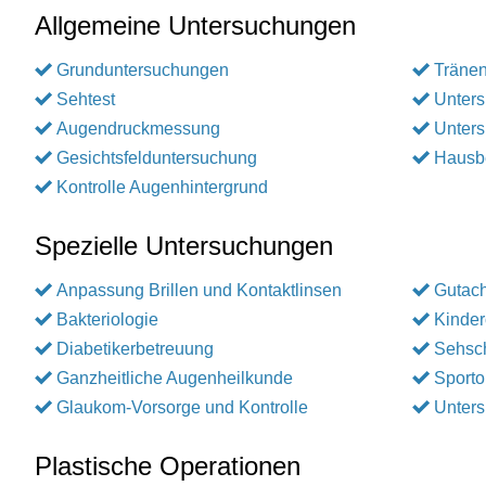
Allgemeine Untersuchungen
Grunduntersuchungen
Träne
Sehtest
Unters
Augendruckmessung
Unters
Gesichtsfelduntersuchung
Hausb
Kontrolle Augenhintergrund
Spezielle Untersuchungen
Anpassung Brillen und Kontaktlinsen
Gutac
Bakteriologie
Kinder
Diabetikerbetreuung
Sehsc
Ganzheitliche Augenheilkunde
Sporto
Glaukom-Vorsorge und Kontrolle
Unter
Plastische Operationen