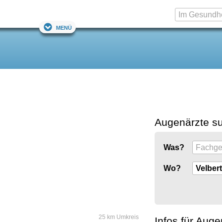
Menü
Augenärzte s
Was?
Wo?
25 km Umkreis
Infos für Auge