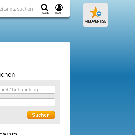
Suche
Login
uchen
närzte