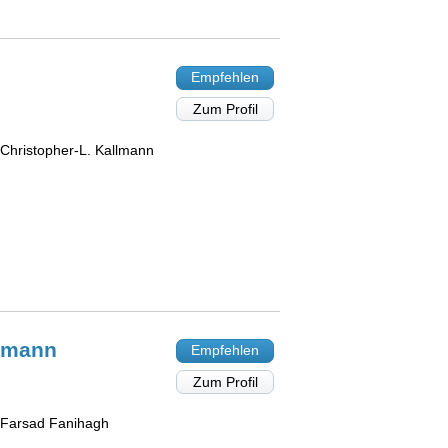
Empfehlen
Zum Profil
Christopher-L. Kallmann
lmann
Empfehlen
Zum Profil
 Farsad Fanihagh