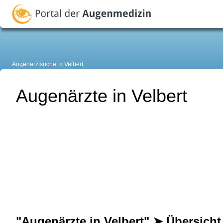
Augenarztsuche
Velbert
Augenärzte in Velbert
"Augenärzte in Velbert" ➤ Übersicht