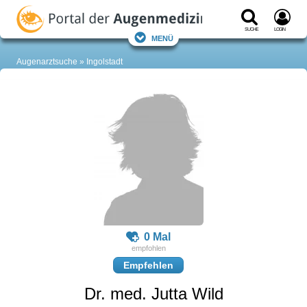
Suche
Login
Menü
Augenarztsuche
Ingolstadt
0 Mal
Empfehlen
Dr. med. Jutta Wild